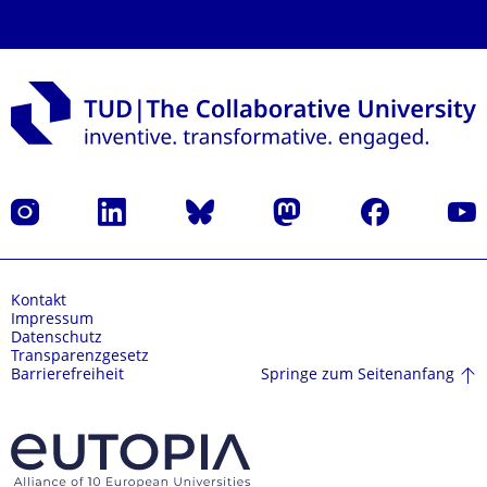
Instagram
LinkedIn
Bluesky
Mastodon
Facebook
Yout
Kontakt
Impressum
Datenschutz
Transparenzgesetz
Springe zum Seitenanfang
Barrierefreiheit