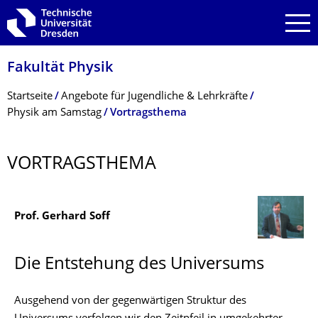
Zur Hauptnavigation springen
Zur Suche springen
Zum Inhalt springen
Fakultät Physik
Breadcrumb-Menü
Startseite
Angebote für Jugendliche & Lehrkräfte
Physik am Samstag
Vortragsthema
VORTRAGSTHEMA
Prof. Gerhard Soff
Die Entstehung des Universums
Ausgehend von der gegenwärtigen Struktur des