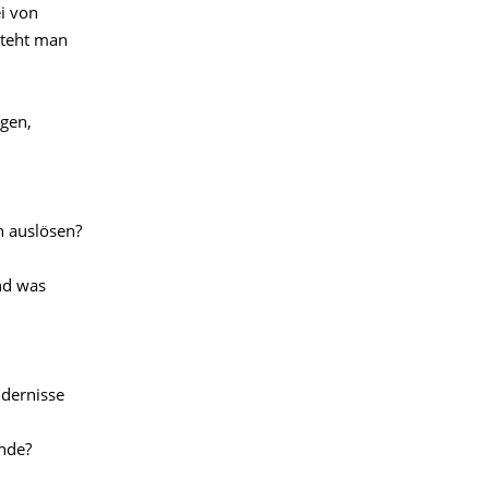
i von
steht man
gen,
n auslösen?
nd was
ndernisse
ände?