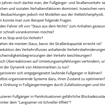
 Jahren noch dachte man, der Fußgänger- und Straßenverkehr se
chen und sozialen Verhaltensfaktoren dominiert. Inzwischen ver
 Beobachtungen jedoch mit Modellen aus der Vielteilchenphysik.
n konnte man zum Beispiel folgende Fragen:
en Fahrer oft von "Staus aus dem Nichts" zum Anhalten gezwun
er schnell vorankommen möchte?
t es Stop-and-Go-Verkehr?
ehen die meisten Staus, bevor die Straßenkapazität erreicht ist?
Reduktion des Verkehrsflusses anhaltende Verkehrsbehinderunge
chwindigkeitsbegrenzungen den Verkehr beschleunigen?
 sich Überreaktionen auf Umleitungsempfehlungen verhindern, u
it der Dynamik von Aktienmärkten zu tun?
anisieren sich entgegengesetzt laufende Fußgänger in Bahnen?
elbst-organisierende Systeme dazu, ihren Zustand zu optimieren?
die Ordnung in Fußgängermengen durch Zufallsstörungen und Hi
zieren Fußgänger in Paniksituationen gefährliche Blockadezust
hinter dem "Langsamer-ist-Schneller-Effekt"?