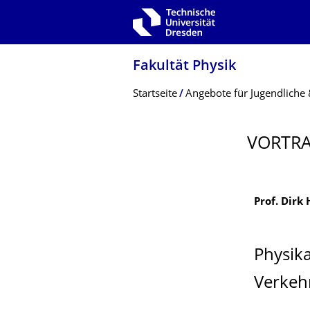
Zur Hauptnavigation springen
Zur Suche springen
Zum Inhalt springen
Fakultät Physik
Breadcrumb-Menü
Startseite
Angebote für Jugendliche 
VORTR
Prof. Dirk
Physik
Verkeh