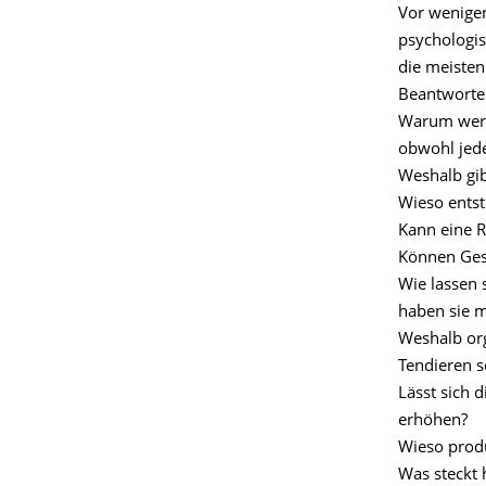
Vor wenigen
psychologis
die meisten
Beantworte
Warum werd
obwohl jed
Weshalb gib
Wieso entst
Kann eine 
Können Ges
Wie lassen
haben sie m
Weshalb org
Tendieren s
Lässt sich 
erhöhen?
Wieso produ
Was steckt 