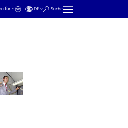
en für
DE
Suche