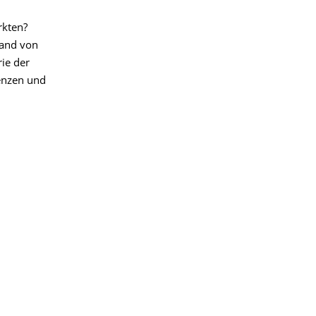
rkten?
hand von
ie der
enzen und