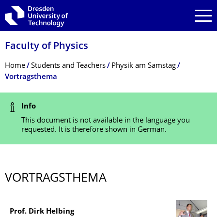
Skip to main navigation
Skip to search
Skip to content
Faculty of Physics
Breadcrumb Menu
Home
Students and Teachers
Physik am Samstag
Vortragsthema
Status Message
Info
This document is not available in the language you
requested. It is therefore shown in German.
VORTRAGSTHEMA
Prof. Dirk Helbing