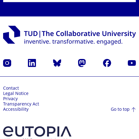
Instagram
LinkedIn
Bluesky
Mastodon
Facebook
YouT
Contact
Legal Notice
Privacy
Transparency Act
Go to top
Accessibility