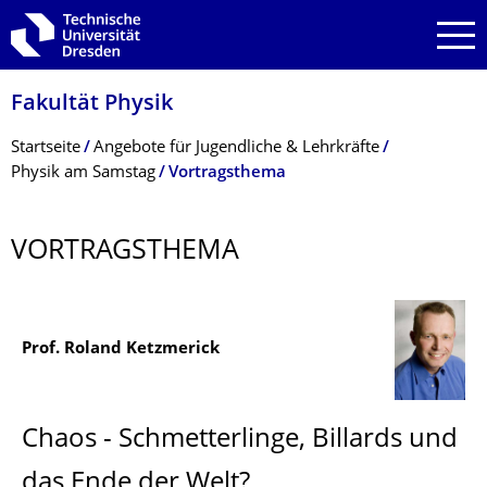
Zur Hauptnavigation springen
Zur Suche springen
Zum Inhalt springen
Fakultät Physik
Breadcrumb-Menü
Startseite
Angebote für Jugendliche & Lehrkräfte
Physik am Samstag
Vortragsthema
VORTRAGSTHEMA
Prof. Roland Ketzmerick
Chaos - Schmetterlinge, Billards und
das Ende der Welt?