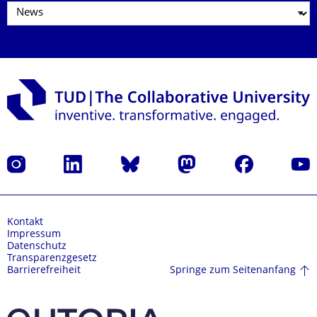
Instagram
LinkedIn
Bluesky
Mastodon
Facebook
Yout
Kontakt
Impressum
Datenschutz
Transparenzgesetz
Springe zum Seitenanfang
Barrierefreiheit