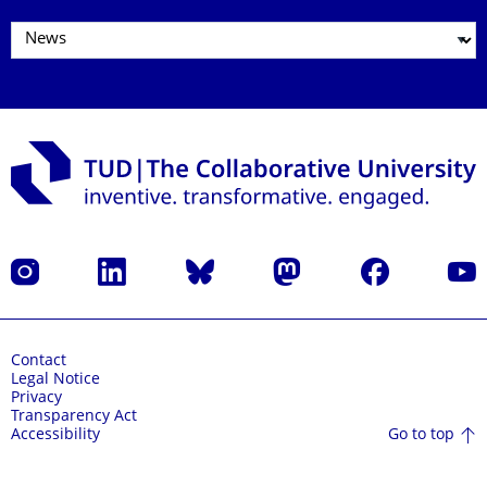
Instagram
LinkedIn
Bluesky
Mastodon
Facebook
YouT
Contact
Legal Notice
Privacy
Transparency Act
Go to top
Accessibility