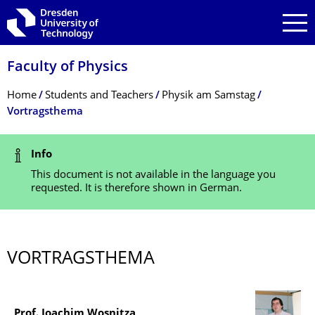
Skip to main navigation
Skip to search
Skip to content
Faculty of Physics
Breadcrumb Menu
Home
Students and Teachers
Physik am Samstag
Vortragsthema
Status Message
Info
This document is not available in the language you
requested. It is therefore shown in German.
VORTRAGSTHEMA
Prof. Joachim Wosnitza