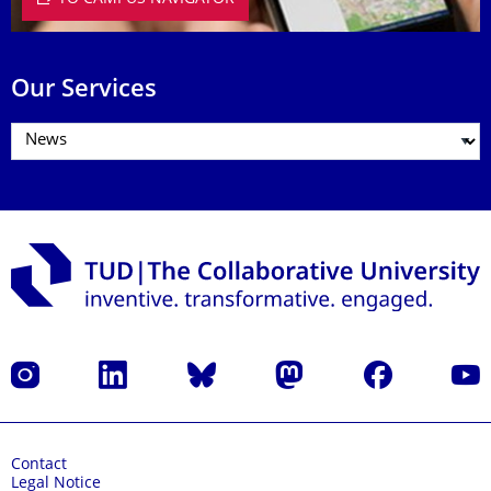
Our Services
Instagram
LinkedIn
Bluesky
Mastodon
Facebook
YouT
Contact
Legal Notice