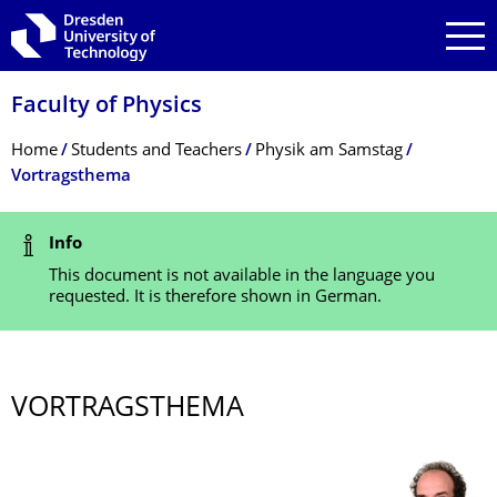
Skip to main navigation
Skip to search
Skip to content
Faculty of Physics
Breadcrumb Menu
Home
Students and Teachers
Physik am Samstag
Vortragsthema
Status Message
Info
This document is not available in the language you
requested. It is therefore shown in German.
VORTRAGSTHEMA