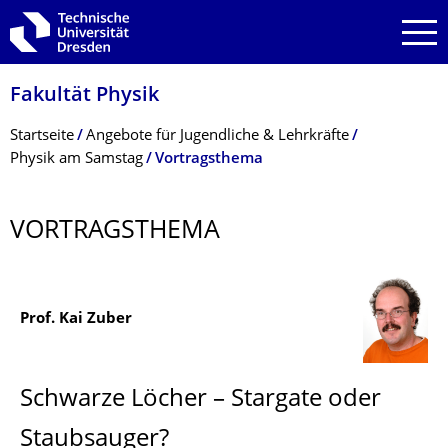
Zur Hauptnavigation springen
Zur Suche springen
Zum Inhalt springen
Fakultät Physik
Breadcrumb-Menü
Startseite
Angebote für Jugendliche & Lehrkräfte
Physik am Samstag
Vortragsthema
VORTRAGSTHEMA
Prof. Kai Zuber
Schwarze Löcher – Stargate oder
Staubsauger?