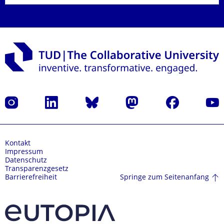
Instagram
LinkedIn
Bluesky
Mastodon
Facebook
Yout
Kontakt
Impressum
Datenschutz
Transparenzgesetz
Springe zum Seitenanfang
Barrierefreiheit