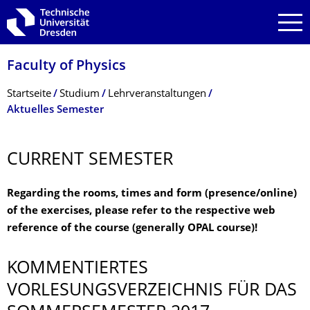
Zur Hauptnavigation springen
Zur Suche springen
Zum Inhalt springen
Faculty of Physics
Breadcrumb-Menü
Startseite
Studium
Lehrveranstaltungen
Aktuelles Semester
CURRENT SEMESTER
Regarding the rooms, times and form (presence/online)
of the exercises, please refer to the respective web
reference of the course (generally OPAL course)!
KOMMENTIERTES
VORLESUNGSVERZEICHNIS FÜR DAS