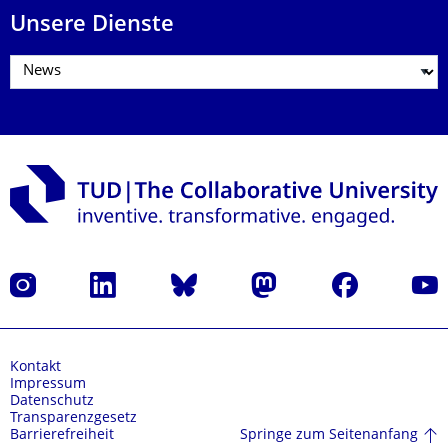
Unsere Dienste
Instagram
LinkedIn
Bluesky
Mastodon
Facebook
Yout
Kontakt
Impressum
Datenschutz
Transparenzgesetz
Springe zum Seitenanfang
Barrierefreiheit