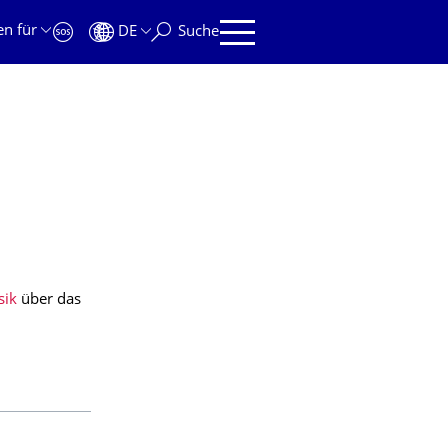
en für
DE
Suche
sik
über das