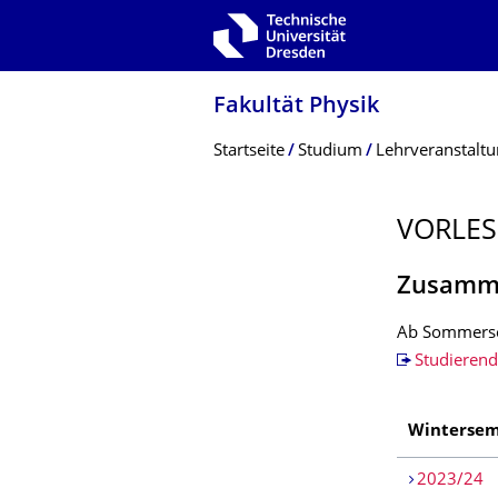
Zur Hauptnavigation springen
Zur Suche springen
Zum Inhalt springen
Fakultät Physik
Breadcrumb-Menü
Startseite
Studium
Lehrveranstalt
VORLES
Zusamme
Ab Sommerse
Studieren
Wintersem
2023/24