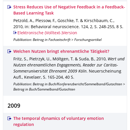
Stress Reduces Use of Negative Feedback in a Feedback-
Based Learning Task
Petzold, A., Plessow, F., Goschke, T. & Kirschbaum, C.
,
2010
,
in: Behavioral neuroscience
.
124
,
2
,
S. 248-255
,
8 S.
Elektronische (Volltext-)Version
Publikation: Beitrag in Fachzeitschrift > Forschungsartikel
Welchen Nutzen bringt ehrenamtliche Tätigkeit?
Fritz, S., Pietrzyk, U., Möltgen, T. & Suda, B.
,
2010
,
Wert und
Nutzen ehrenamtlichen Engagements, Reader zur Caritas-
Sommeruniversität Ehrenamt 2009 Köln
.
Neuerscheinung
Aufl.
,
Kevelaer
,
S. 165-204
,
40 S.
Publikation: Beitrag in Buch/Konferenzbericht/Sammelband/Gutachten >
Beitrag in Buch/Sammelband/Gutachten
2009
The temporal dynamics of voluntary emotion
regulation