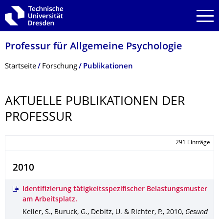
Zur Hauptnavigation springen
Zur Suche springen
Zum Inhalt springen
Professur für Allgemeine Psychologie
Breadcrumb-Menü
Startseite
Forschung
Publikationen
AKTUELLE PUBLIKATIONEN DER
PROFESSUR
291 Einträge
2010
Identifizierung tätigkeitsspezifischer Belastungsmuster
am Arbeitsplatz.
Keller, S., Buruck, G., Debitz, U. & Richter, P.
,
2010
,
Gesund