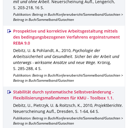
mit und ohne Arbeit
.
Neuerscheinung Aufl.
,
Lengerich
,
S. 203-218
,
16 S.
Publikation: Beitrag in Buch/Konferenzbericht/Sammelband/Gutachten >
Beitrag in Buch/Sammelband/Gutachten
Prospektive und korrektive Arbeitsgestaltung mittels
des bedingungsbezogenen Verfahrens ergoInstrument
REBA 9.0
Debitz, U. & Pohlandt, A.
,
2010
,
Psychologie der
Arbeitssicherheit und Gesundheit. Sicher bei der Arbeit und
unterwegs - wirksame Ansätze und neue Wege
.
Krönig
,
S. 285-288
,
4 S.
Publikation: Beitrag in Buch/Konferenzbericht/Sammelband/Gutachten >
Beitrag in Buch/Sammelband/Gutachten
Stabilität durch systematische Selbstveränderung -
Flexibilisierungsmaßnahmen für KMU - Toolbox 1.1.
Debitz, U., Pietrzyk, U. & Roitzsch, K.
,
2010
,
Projektberichte
.
Neuerscheinung Aufl.
,
Dresden
,
S. 1-64
,
64 S.
Publikation: Beitrag in Buch/Konferenzbericht/Sammelband/Gutachten >
Beitrag in Buch/Sammelband/Gutachten