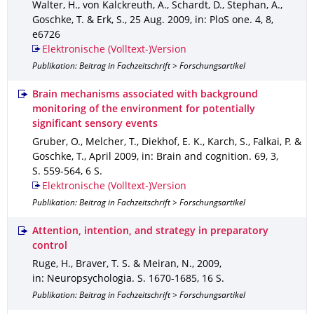
Walter, H., von Kalckreuth, A., Schardt, D., Stephan, A.,
Goschke, T. & Erk, S.
,
25 Aug. 2009
,
in: PloS one
.
4
,
8
,
e6726
Elektronische (Volltext-)Version
Publikation: Beitrag in Fachzeitschrift > Forschungsartikel
Brain mechanisms associated with background
monitoring of the environment for potentially
significant sensory events
Gruber, O., Melcher, T., Diekhof, E. K., Karch, S., Falkai, P. &
Goschke, T.
,
April 2009
,
in: Brain and cognition
.
69
,
3
,
S. 559-564
,
6 S.
Elektronische (Volltext-)Version
Publikation: Beitrag in Fachzeitschrift > Forschungsartikel
Attention, intention, and strategy in preparatory
control
Ruge, H., Braver, T. S. & Meiran, N.
,
2009
,
in: Neuropsychologia
.
S. 1670-1685
,
16 S.
Publikation: Beitrag in Fachzeitschrift > Forschungsartikel