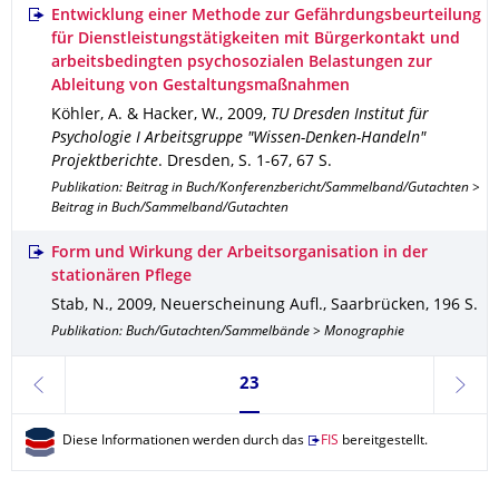
Entwicklung einer Methode zur Gefährdungsbeurteilung
für Dienstleistungstätigkeiten mit Bürgerkontakt und
arbeitsbedingten psychosozialen Belastungen zur
Ableitung von Gestaltungsmaßnahmen
Köhler, A. & Hacker, W.
,
2009
,
TU Dresden Institut für
Psychologie I Arbeitsgruppe "Wissen-Denken-Handeln"
Projektberichte
.
Dresden
,
S. 1-67
,
67 S.
Publikation: Beitrag in Buch/Konferenzbericht/Sammelband/Gutachten >
Beitrag in Buch/Sammelband/Gutachten
Form und Wirkung der Arbeitsorganisation in der
stationären Pflege
Stab, N.
,
2009
,
Neuerscheinung Aufl.
,
Saarbrücken
,
196 S.
Publikation: Buch/Gutachten/Sammelbände > Monographie
Seite 23, aktuell ausgewählt
23
zurück
weite
Diese Informationen werden durch das
FIS
bereitgestellt.