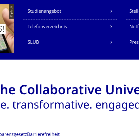
Unsere Dienste
© placit
Studienangebot
Stel
Telefonverzeichnis
Not
S!
SLUB
Pres
parenzgesetz
Barrierefreiheit