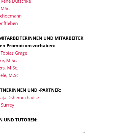
. René Dutschke
, MSc.
 Schoemann
Senftleben
MITARBEITERINNEN UND MITARBEITER
den Promotionsvorhaben:
. Tobias Grage
ke, M.Sc.
rs, M.Sc.
ele, M.Sc.
RTNERINNEN UND -PARTNER:
 Maja Dshemuchadse
 Surrey
N UND TUTOREN: