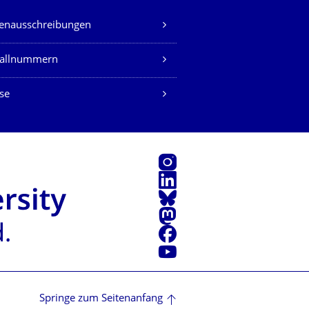
lenausschreibungen
fallnummern
se
Instagram
LinkedIn
Bluesky
Mastodon
Facebook
Youtube
Springe zum Seitenanfang