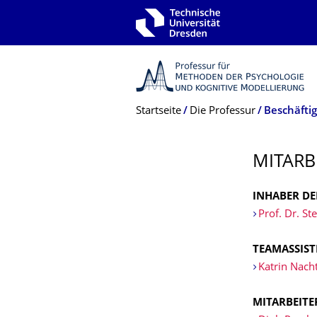
Zur Hauptnavigation springen
Zur Suche springen
Zum Inhalt springen
Breadcrumb-Menü
Startseite
Die Professur
Beschäftig
MITARB
INHABER DE
Prof. Dr. S
TEAMASSIS
Katrin Nacht
MITARBEITE