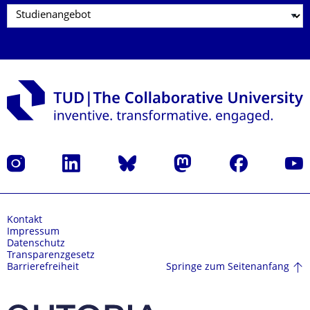
Instagram
LinkedIn
Bluesky
Mastodon
Facebook
Yout
Kontakt
Impressum
Datenschutz
Transparenzgesetz
Springe zum Seitenanfang
Barrierefreiheit