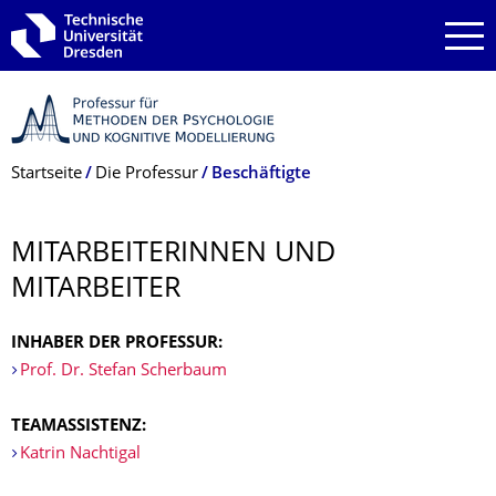
Zur Hauptnavigation springen
Zur Suche springen
Zum Inhalt springen
Breadcrumb-Menü
Startseite
Die Professur
Beschäftigte
MITARBEITERIN­NEN UND
MITARBEITER
INHABER DER PROFESSUR:
Prof. Dr. Stefan Scherbaum
TEAMASSISTENZ:
Katrin Nachtigal