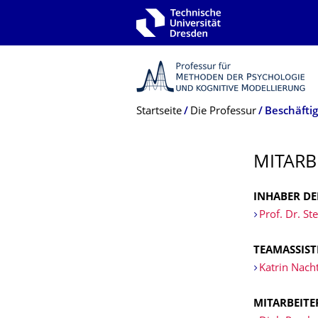
Zur Hauptnavigation springen
Zur Suche springen
Zum Inhalt springen
Breadcrumb-Menü
Startseite
Die Professur
Beschäftig
MITARB
INHABER DE
Prof. Dr. S
TEAMASSIS
Katrin Nacht
MITARBEITE