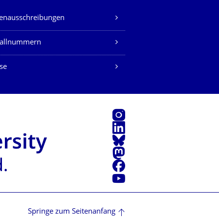
lenausschreibungen
fallnummern
se
Instagram
LinkedIn
Bluesky
Mastodon
Facebook
Youtube
Springe zum Seitenanfang