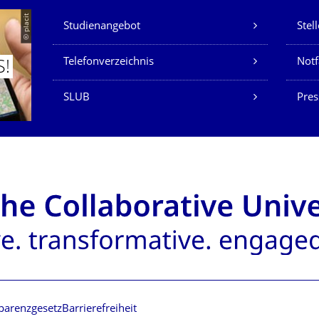
Unsere Dienste
© placit
Studienangebot
Stel
Telefonverzeichnis
Not
S!
SLUB
Pres
parenzgesetz
Barrierefreiheit