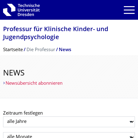
Zur Hauptnavigation springen
Zur Suche springen
Zum Inhalt springen
Professur für Klinische Kinder- und
Jugendpsychologie
Breadcrumb-Menü
Startseite
Die Professur
News
NEWS
Newsübersicht abonnieren
Zeitraum festlegen
Jahr auswählen
Monat auswählen