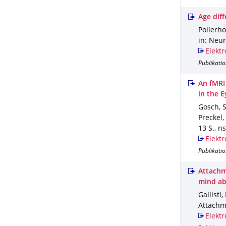
Age diff
Pollerhof
in: Neu
Elektr
Publikatio
An fMRI
in the E
Gosch, S
Preckel,
13 S.
,
ns
Elektr
Publikatio
Attachm
mind abi
Gallistl,
Attach
Elektr