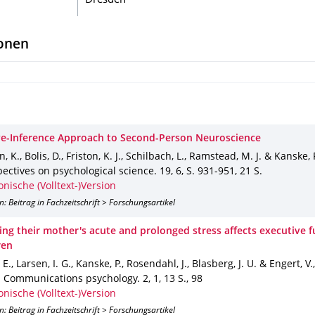
Dresden
ionen
ve-Inference Approach to Second-Person Neuroscience
 K., Bolis, D., Friston, K. J., Schilbach, L., Ramstead, M. J. & Kanske, 
pectives on psychological science
.
19
,
6
,
S. 931-951
,
21 S.
onische (Volltext-)Version
n: Beitrag in Fachzeitschrift > Forschungsartikel
ing their mother's acute and prolonged stress affects executive 
ren
E., Larsen, I. G., Kanske, P., Rosendahl, J., Blasberg, J. U. & Engert, V.
: Communications psychology
.
2
,
1
,
13 S.
,
98
onische (Volltext-)Version
n: Beitrag in Fachzeitschrift > Forschungsartikel