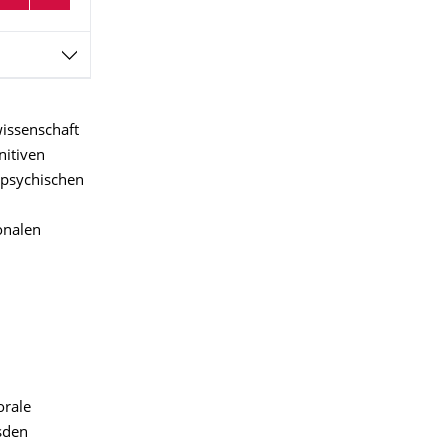
wissenschaft
nitiven
 psychischen
onalen
orale
sden