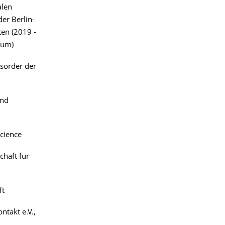
alen
er Berlin-
en (2019 -
ium)
isorder der
and
Science
chaft für
ft
ntakt e.V.,