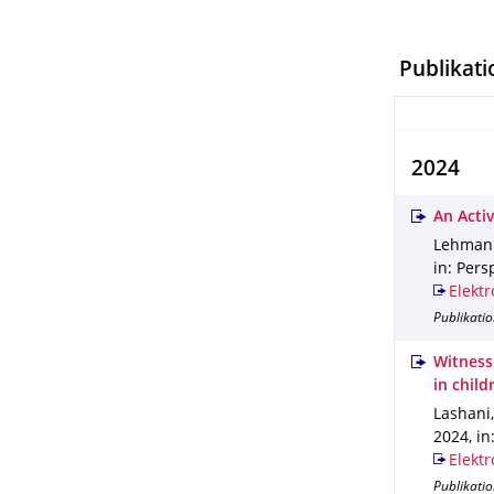
Publikat
2024
An Acti
Lehmann,
in: Pers
Elektr
Publikatio
Witness
in child
Lashani, 
2024
,
in
Elektr
Publikatio