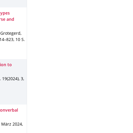
types
rse and
, Grotegerd,
814–823
,
10 S.
ion to
.
19(2024)
,
3
,
nonverbal
,
März 2024
,