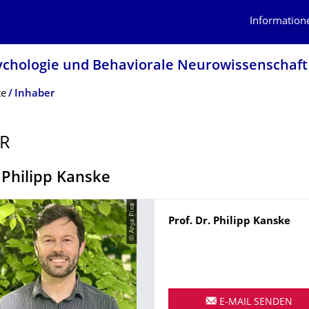
Information
sychologie und Behaviorale Neurowissenschaft
te
Inhaber
R
. Philipp Kanske
© Anja Pixa
Name
Prof. Dr.
Philipp
Kanske
E-MAIL SENDEN