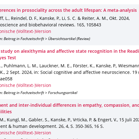
erences in prosociality across the adult lifespan: A meta-analysis
f, L., Reindel, D. F., Kanske, P., Li, S. C. & Reiter, A. M.
,
Okt. 2024
,
roscience and biobehavioral reviews
.
165
,
105843
onische (Volltext-)Version
n: Beitrag in Fachzeitschrift > Übersichtsartikel (Review)
 study on alexithymia and affective state recognition in the Read
yes Test
., Puhlmann, L. M., Lauckner, M. E., Förster, K., Kanske, P., Wiesmann
 K.
,
2 Sept. 2024
,
in: Social cognitive and affective neuroscience
.
19 
ae058
onische (Volltext-)Version
n: Beitrag in Fachzeitschrift > Forschungsartikel
ent and inter-individual differences in empathy, compassion, an
lities
 M., Kungl, M., Gabler, S., Kanske, P., Vrticka, P. & Engert, V.
,
15 Juli 2
ment & human development
.
26
,
4
,
S. 350-365
,
16 S.
onische (Volltext-)Version