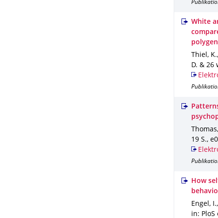
Publikatio
White an
compare
polygeni
Thiel, K
D. & 26 
Elektr
Publikatio
Patterns
psycho
Thomas, 
19 S.
,
e0
Elektr
Publikatio
How sel
behavio
Engel, I
in: PloS