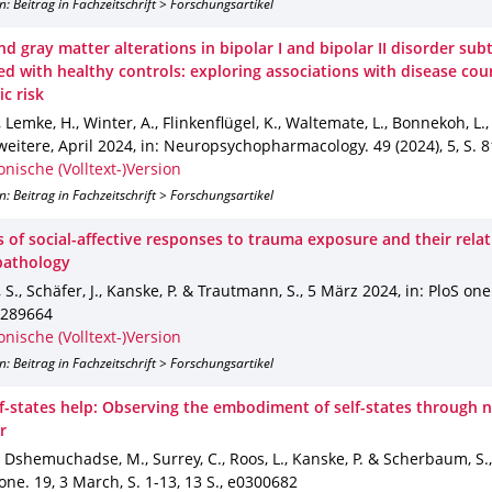
n: Beitrag in Fachzeitschrift > Forschungsartikel
d gray matter alterations in bipolar I and bipolar II disorder sub
d with healthy controls: exploring associations with disease cou
c risk
., Lemke, H., Winter, A., Flinkenflügel, K., Waltemate, L., Bonnekoh, L.
weitere
,
April 2024
,
in: Neuropsychopharmacology
.
49 (2024)
,
5
,
S. 
onische (Volltext-)Version
n: Beitrag in Fachzeitschrift > Forschungsartikel
 of social-affective responses to trauma exposure and their relat
pathology
S., Schäfer, J., Kanske, P. & Trautmann, S.
,
5 März 2024
,
in: PloS one
289664
onische (Volltext-)Version
n: Beitrag in Fachzeitschrift > Forschungsartikel
f-states help: Observing the embodiment of self-states through 
r
., Dshemuchadse, M., Surrey, C., Roos, L., Kanske, P. & Scherbaum, S.
 one
.
19
,
3 March
,
S. 1-13
,
13 S.
,
e0300682