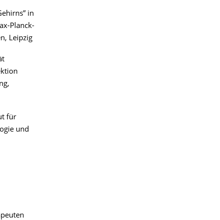
ehirns” in
ax-Planck-
n, Leipzig
ät
ektion
ng,
t für
logie und
apeuten