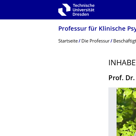
Zur Hauptnavigation springen
Zur Suche springen
Zum Inhalt springen
Professur für Klinische P
Breadcrumb-Menü
Startseite
Die Professur
Beschäftig
INHABE
Prof. Dr