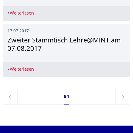
Weiterlesen
Begrüßung neuer internationaler Studierender 
17.07.2017
Zweiter Stammtisch Lehre@MINT am
07.08.2017
Weiterlesen
Zweiter Stammtisch Lehre@MINT am 07.08.201
Seite 84, aktuell ausgewählt
84
zurück
weite