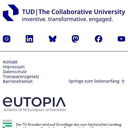
Instagram
LinkedIn
Bluesky
Mastodon
Facebook
Yout
Kontakt
Impressum
Datenschutz
Transparenzgesetz
Springe zum Seitenanfang
Barrierefreiheit
Die TU Dresden wird auf Grundlage des vom Sächsischen Landtag