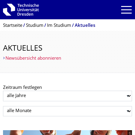
Zur Hauptnavigation springen
Zur Suche springen
Zum Inhalt springen
Breadcrumb-Menü
Startseite
Studium
Im Studium
Aktuelles
AKTUELLES
Newsübersicht abonnieren
Zeitraum festlegen
Jahr auswählen
Monat auswählen