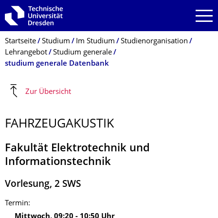
Zur Hauptnavigation springen
Zur Suche springen
Zum Inhalt springen
Breadcrumb-Menü
Startseite
Studium
Im Studium
Studienorganisation
Lehrangebot
Studium generale
studium generale Datenbank
Zur Übersicht
FAHRZEUGAKUSTIK
Fakultät Elektrotechnik und
Informationstechnik
Vorlesung
,
2
SWS
Termin:
Mittwoch
,
09:20
-
10:50
Uhr