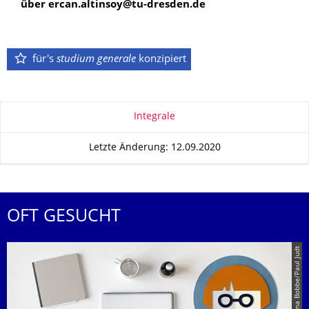
über ercan.altinsoy@tu-dresden.de
für's
studium generale
konzipiert
Zu dieser Seite
Integrale
Letzte Änderung: 12.09.2020
OFT GESUCHT
© Tina Bobbe/Paul Judt