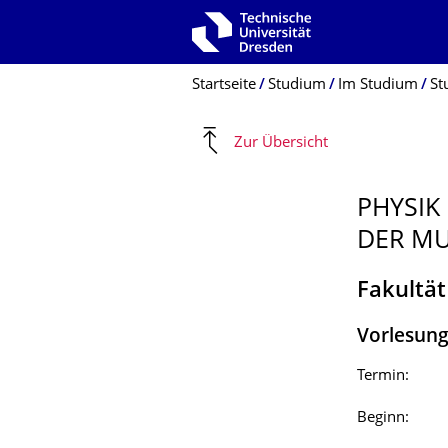
Zur Hauptnavigation springen
Zur Suche springen
Zum Inhalt springen
Breadcrumb-Menü
Startseite
Studium
Im Studium
St
Zur Übersicht
PHYSIK
DER MU
Fakultät
Vorlesun
Termin:
Beginn: