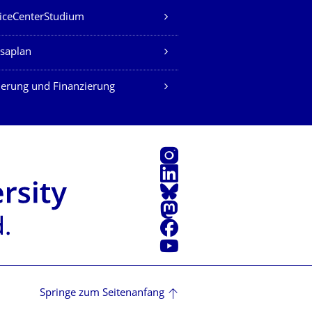
iceCenterStudium
saplan
erung und Finanzierung
Instagram
LinkedIn
Bluesky
Mastodon
Facebook
Youtube
Springe zum Seitenanfang