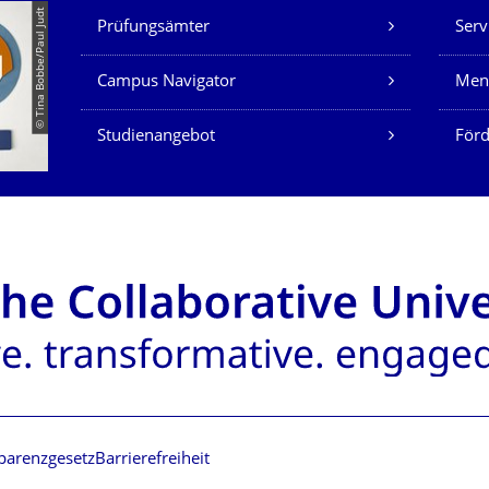
Unsere Dienste
© Tina Bobbe/Paul Judt
Prüfungsämter
Serv
Campus Navigator
Men
Studienangebot
Förd
parenzgesetz
Barrierefreiheit