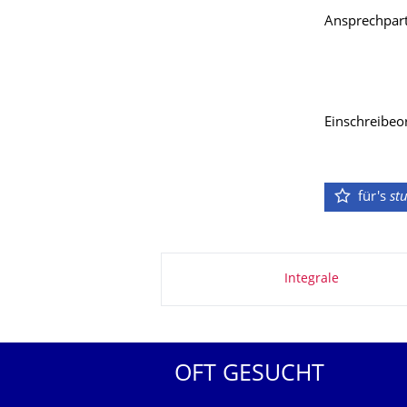
Ansprechpart
Einschreibeor
für's
st
Zu dieser Seite
Integrale
OFT GESUCHT