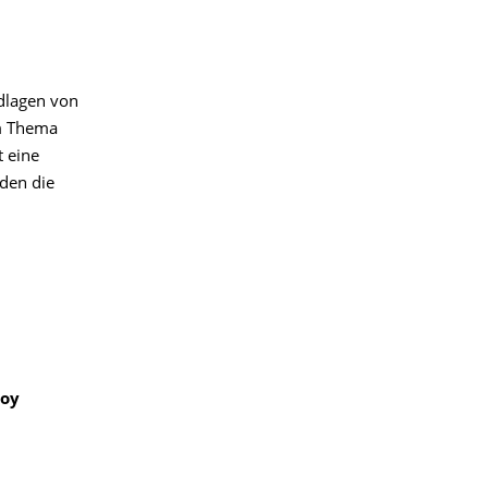
ndlagen von
em Thema
t eine
den die
soy