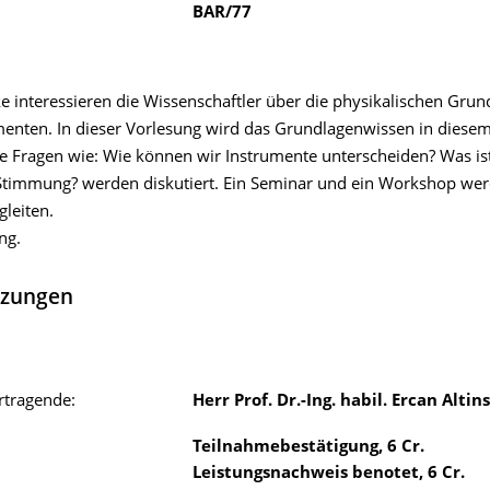
BAR/77
ke interessieren die Wissenschaftler über die physikalischen Gru
enten. In dieser Vorlesung wird das Grundlagenwissen in dies
Die Fragen wie: Wie können wir Instrumente unterscheiden? Was is
Stimmung? werden diskutiert. Ein Seminar und ein Workshop wer
leiten.
ng.
tzungen
rtragende:
Herr Prof. Dr.-Ing. habil. Ercan Altin
Teilnahmebestätigung
,
6
Cr.
Leistungsnachweis benotet
,
6
Cr.