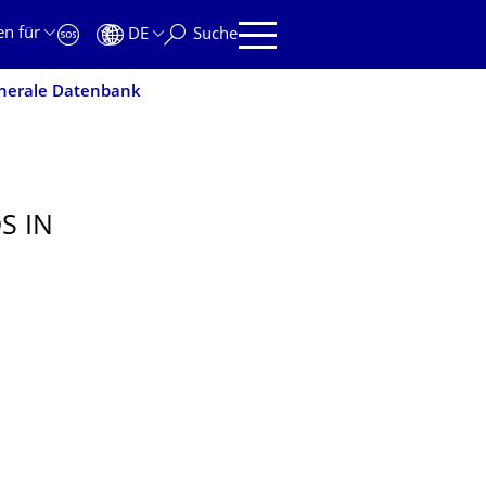
en für
DE
Suche
nerale Datenbank
S IN