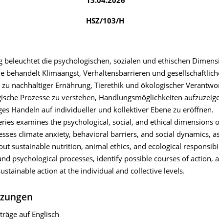
13.04.2026
HSZ/103/H
g beleuchtet die psychologischen, sozialen und ethischen Dimens
Sie behandelt Klimaangst, Verhaltensbarrieren und gesellschaftli
zu nachhaltiger Ernährung, Tierethik und ökologischer Verantwort
gische Prozesse zu verstehen, Handlungsmöglichkeiten aufzuzei
ges Handeln auf individueller und kollektiver Ebene zu eröffnen.
eries examines the psychological, social, and ethical dimensions o
dresses climate anxiety, behavioral barriers, and social dynamics, a
ut sustainable nutrition, animal ethics, and ecological responsibi
and psychological processes, identify possible courses of action,
ustainable action at the individual and collective levels.
tzungen
träge auf Englisch