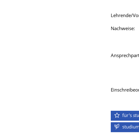
Lehrende/‌Vo
Nachweise:
Ansprechpart
Einschreibeor
für's
st
studiu