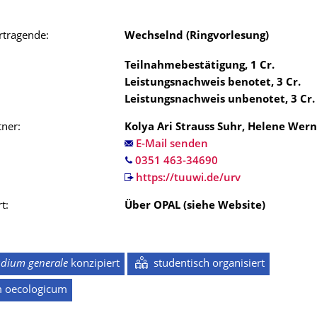
rtragende:
Wechselnd (Ringvorlesung)
Teilnahmebestätigung
,
1
Cr.
Leistungsnachweis benotet
,
3
Cr.
Leistungsnachweis unbenotet
,
3
Cr.
ner:
Kolya Ari Strauss Suhr, Helene Wer
E-Mail senden
https://tuuwi.de/urv
t:
Über OPAL (siehe Website)
udium generale
konzipiert
studentisch organisiert
m oecologicum