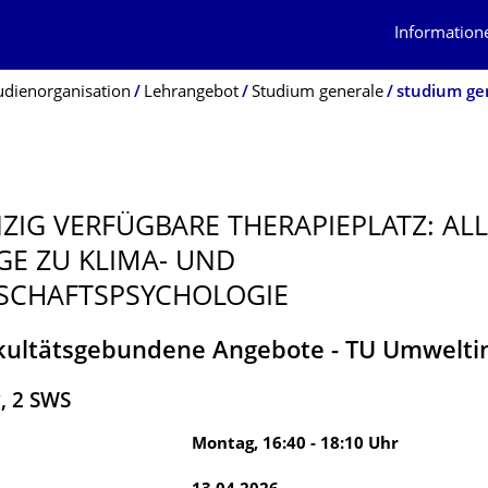
Information
udienorganisation
Lehrangebot
Studium generale
studium ge
NZIG VERFÜGBARE THERAPIEPLATZ: AL
GE ZU KLIMA- UND
SCHAFTSPSYCHOLOGIE
kultätsgebundene Angebote - TU Umweltin
g
,
2
SWS
Montag
,
16:40
-
18:10
Uhr