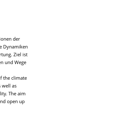
ionen der
che Dynamiken
ung. Ziel ist
gen und Wege
f the climate
s well as
lity. The aim
 and open up