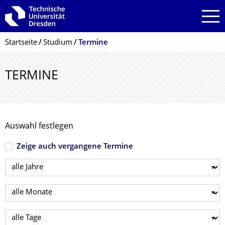
Zur Hauptnavigation springen
Zur Suche springen
Zum Inhalt springen
Breadcrumb-Menü
Startseite
Studium
Termine
TERMINE
Auswahl festlegen
Zeige auch vergangene Termine
Jahr wählen
Monat wählen
Tag wählen