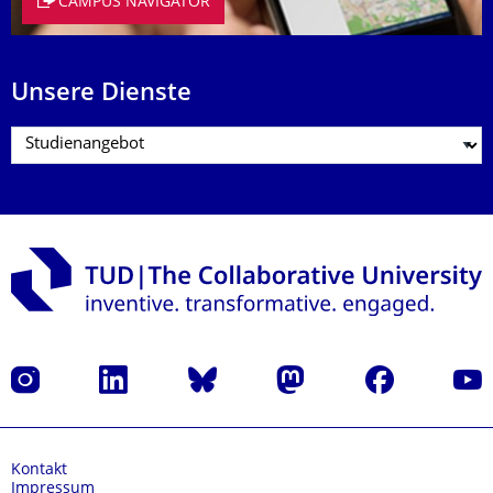
CAMPUS NAVIGATOR
Unsere Dienste
Instagram
LinkedIn
Bluesky
Mastodon
Facebook
Yout
Kontakt
Impressum