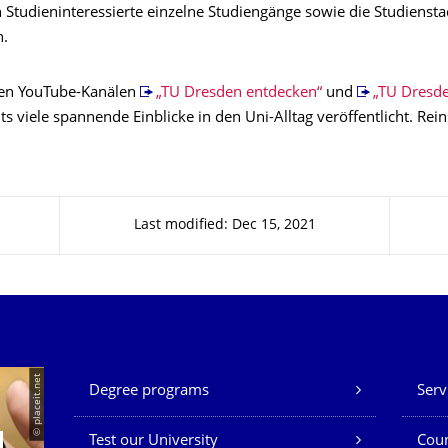
 Studieninteressierte einzelne Studiengänge sowie die Studienst
n.
den YouTube-Kanälen
„TU Dresden entdecken“
und
„TU Dresde
s viele spannende Einblicke in den Uni-Alltag veröffentlicht. Re
Last modified: Dec 15, 2021
Our Services
© placeit.net
Degree programs
Serv
Test our University
Coun