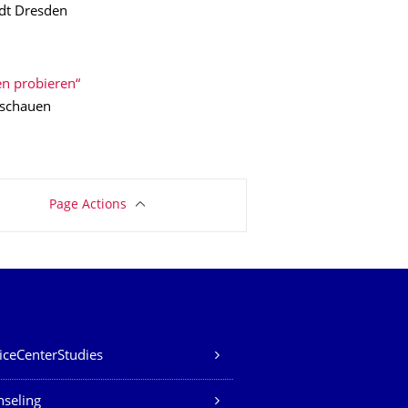
adt Dresden
n probieren“
inschauen
Page Actions
iceCenterStudies
seling