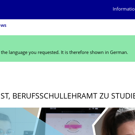
Informatio
ews
n the language you requested. It is therefore shown in German.
1
 IST, BERUFSSCHULLEHRAMT ZU STUDI