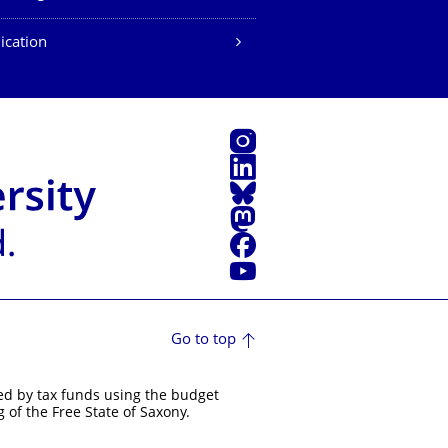
ication
Instagram
LinkedIn
Bluesky
Mastodon
Facebook
YouTube
Go to top
ed by tax funds using the budget
 of the Free State of Saxony.