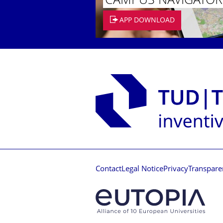
CAMPUS NAVIGATOR
APP DOWNLOAD
Contact
Legal Notice
Privacy
Transpare