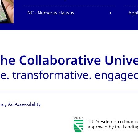
NC - Numerus clausus
Appl
ncy Act
Accessibility
TU Dresden is co-financ
approved by the Landtag