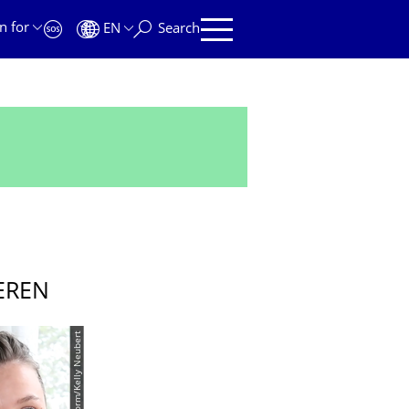
n for
EN
Search
EREN
© regularform/Kelly Neubert