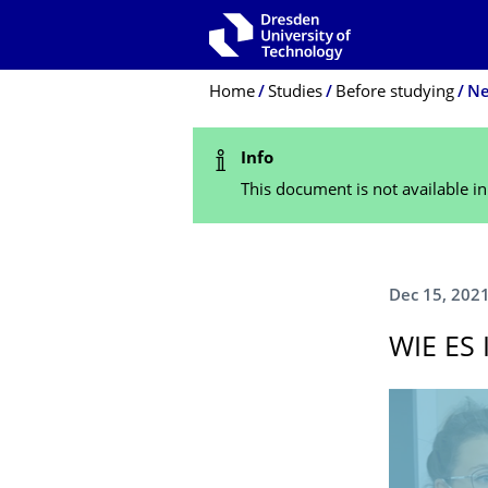
Skip to main navigation
Skip to search
Skip to content
Breadcrumb Menu
Home
Studies
Before studying
N
Status Message
Info
This document is not available i
Dec 15, 202
WIE ES