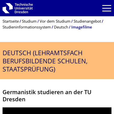
Zur Hauptnavigation springen
Zur Suche springen
Zum Inhalt springen
Breadcrumb-Menü
Startseite
Studium
Vor dem Studium
Studienangebot
Studieninformationssystem
Deutsch
Imagefilme
DEUTSCH (LEHRAMTSFACH
BERUFSBILDENDE SCHULEN,
STAATSPRÜFUNG)
Germanistik studieren an der TU
Dresden