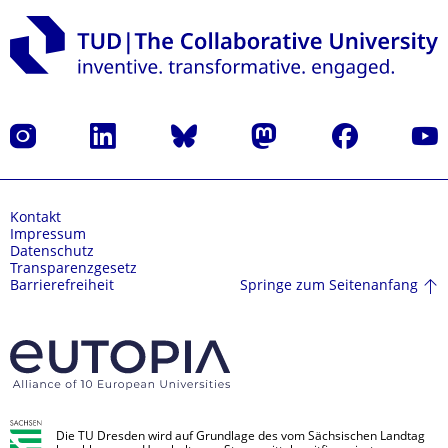
Instagram
LinkedIn
Bluesky
Mastodon
Facebook
Yout
Kontakt
Impressum
Datenschutz
Transparenzgesetz
Springe zum Seitenanfang
Barrierefreiheit
Die TU Dresden wird auf Grundlage des vom Sächsischen Landtag