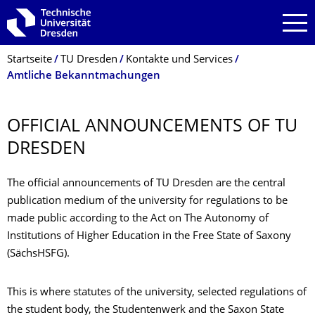
Zur Hauptnavigation springen
Zur Suche springen
Zum Inhalt springen
Breadcrumb-Menü
Startseite
TU Dresden
Kontakte und Services
Amtliche Bekanntmachungen
OFFICIAL ANNOUNCEMENTS OF TU
DRESDEN
The official announcements of TU Dresden are the central
publication medium of the university for regulations to be
made public according to the Act on The Autonomy of
Institutions of Higher Education in the Free State of Saxony
(SächsHSFG).
This is where statutes of the university, selected regulations of
the student body, the Studentenwerk and the Saxon State