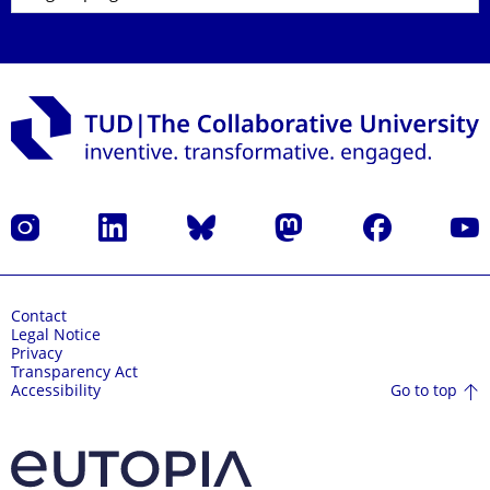
Instagram
LinkedIn
Bluesky
Mastodon
Facebook
YouT
Contact
Legal Notice
Privacy
Transparency Act
Go to top
Accessibility