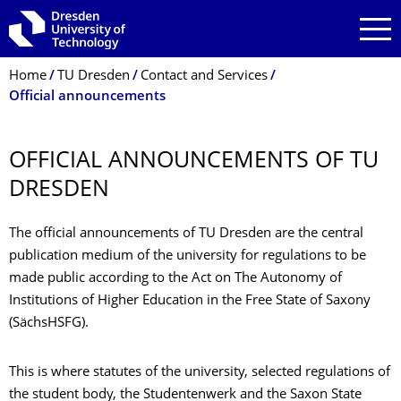
Skip to main navigation
Skip to search
Skip to content
Breadcrumb Menu
Home
TU Dresden
Contact and Services
Official announcements
OFFICIAL ANNOUNCEMENTS OF TU
DRESDEN
The official announcements of TU Dresden are the central
publication medium of the university for regulations to be
made public according to the Act on The Autonomy of
Institutions of Higher Education in the Free State of Saxony
(SächsHSFG).
This is where statutes of the university, selected regulations of
the student body, the Studentenwerk and the Saxon State