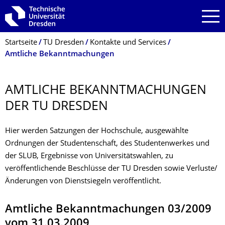
Zur Hauptnavigation springen
Zur Suche springen
Zum Inhalt springen
Breadcrumb-Menü
Startseite
TU Dresden
Kontakte und Services
Amtliche Bekanntmachungen
AMTLICHE BEKANNTMACHUN­GEN
DER TU DRESDEN
Hier werden Satzungen der Hochschule, ausgewählte
Ordnungen der Studentenschaft, des Studentenwerkes und
der SLUB, Ergebnisse von Universitätswahlen, zu
veröffentlichende Beschlüsse der TU Dresden sowie Verluste/
Änderungen von Dienstsiegeln veröffentlicht.
Amtliche Bekanntmachungen 03/2009
vom 31.03.2009