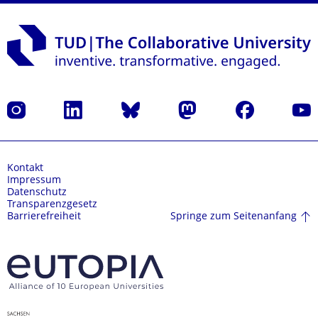
Instagram
LinkedIn
Bluesky
Mastodon
Facebook
Yout
Kontakt
Impressum
Datenschutz
Transparenzgesetz
Springe zum Seitenanfang
Barrierefreiheit