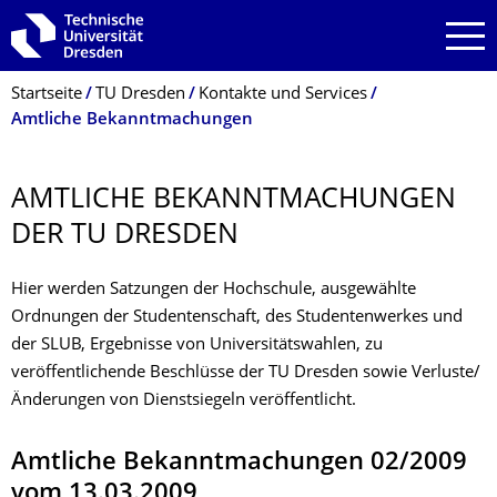
Zur Hauptnavigation springen
Zur Suche springen
Zum Inhalt springen
Breadcrumb-Menü
Startseite
TU Dresden
Kontakte und Services
Amtliche Bekanntmachungen
AMTLICHE BEKANNTMACHUN­GEN
DER TU DRESDEN
Hier werden Satzungen der Hochschule, ausgewählte
Ordnungen der Studentenschaft, des Studentenwerkes und
der SLUB, Ergebnisse von Universitätswahlen, zu
veröffentlichende Beschlüsse der TU Dresden sowie Verluste/
Änderungen von Dienstsiegeln veröffentlicht.
Amtliche Bekanntmachungen 02/2009
vom 13.03.2009