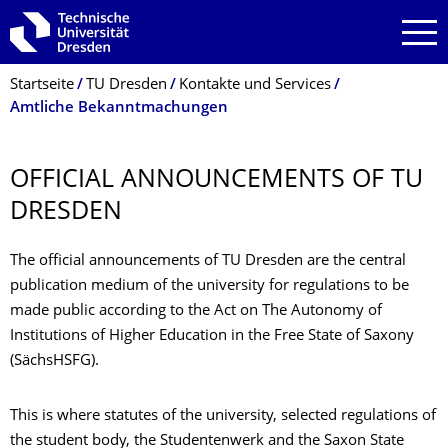
Zur Hauptnavigation springen
Zur Suche springen
Zum Inhalt springen
Breadcrumb-Menü
Startseite
TU Dresden
Kontakte und Services
Amtliche Bekanntmachungen
OFFICIAL ANNOUNCEMENTS OF TU
DRESDEN
The official announcements of TU Dresden are the central
publication medium of the university for regulations to be
made public according to the Act on The Autonomy of
Institutions of Higher Education in the Free State of Saxony
(SächsHSFG).
This is where statutes of the university, selected regulations of
the student body, the Studentenwerk and the Saxon State