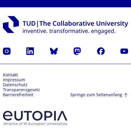
Instagram
LinkedIn
Bluesky
Mastodon
Facebook
Yout
Kontakt
Impressum
Datenschutz
Transparenzgesetz
Springe zum Seitenanfang
Barrierefreiheit