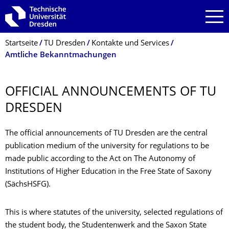
Zur Hauptnavigation springen
Zur Suche springen
Zum Inhalt springen
Breadcrumb-Menü
Startseite
TU Dresden
Kontakte und Services
Amtliche Bekanntmachungen
OFFICIAL ANNOUNCEMENTS OF TU
DRESDEN
The official announcements of TU Dresden are the central
publication medium of the university for regulations to be
made public according to the Act on The Autonomy of
Institutions of Higher Education in the Free State of Saxony
(SächsHSFG).
This is where statutes of the university, selected regulations of
the student body, the Studentenwerk and the Saxon State