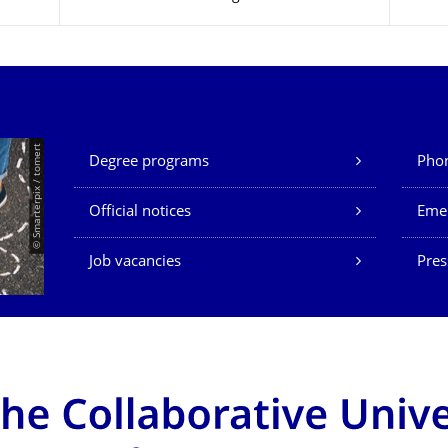
Unsere Dienste
© Smarterpix / tomert
Degree programs
Phon
Official notices
Eme
Job vacancies
Pres