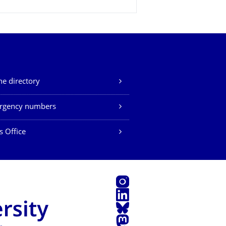
e directory
rgency numbers
s Office
Instagram
LinkedIn
Bluesky
Mastodon