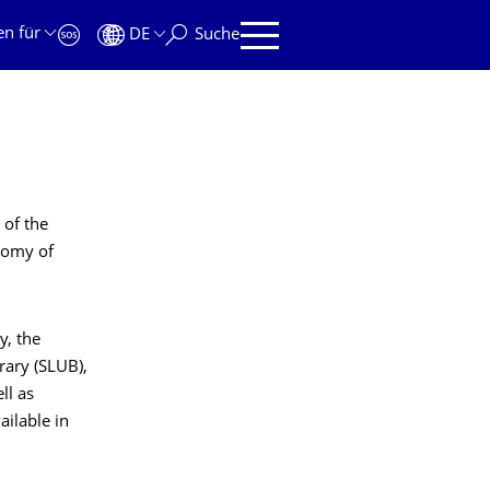
en für
DE
Suche
 of the
nomy of
y, the
rary (SLUB),
ll as
ailable in