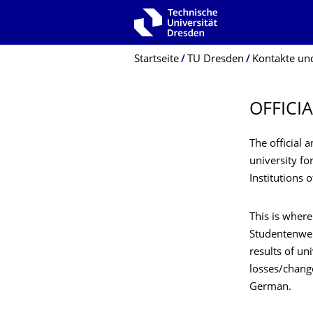
Zur Hauptnavigation springen
Zur Suche springen
Zum Inhalt springen
Breadcrumb-Menü
Startseite
TU Dresden
Kontakte und
OFFICI
The official
university fo
Institutions 
This is where
Studentenwer
results of un
losses/change
German.