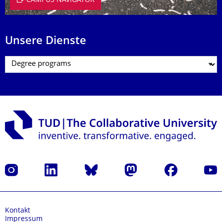
CAMPUS NAVIGATOR
Unsere Dienste
Instagram
LinkedIn
Bluesky
Mastodon
Facebook
Yout
Kontakt
Impressum