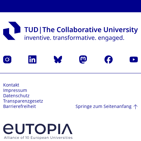
Instagram
LinkedIn
Bluesky
Mastodon
Facebook
Yout
Kontakt
Impressum
Datenschutz
Transparenzgesetz
Springe zum Seitenanfang
Barrierefreiheit