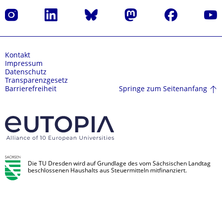
Instagram
LinkedIn
Bluesky
Mastodon
Facebook
Yout
Kontakt
Impressum
Datenschutz
Transparenzgesetz
Springe zum Seitenanfang
Barrierefreiheit
Die TU Dresden wird auf Grundlage des vom Sächsischen Landtag
beschlossenen Haushalts aus Steuermitteln mitfinanziert.