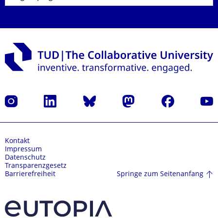
Instagram
LinkedIn
Bluesky
Mastodon
Facebook
Yout
Kontakt
Impressum
Datenschutz
Transparenzgesetz
Springe zum Seitenanfang
Barrierefreiheit