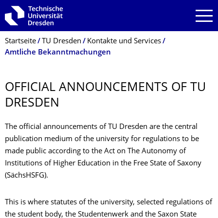
Zur Hauptnavigation springen
Zur Suche springen
Zum Inhalt springen
Breadcrumb-Menü
Startseite
TU Dresden
Kontakte und Services
Amtliche Bekanntmachungen
OFFICIAL ANNOUNCEMENTS OF TU
DRESDEN
The official announcements of TU Dresden are the central
publication medium of the university for regulations to be
made public according to the Act on The Autonomy of
Institutions of Higher Education in the Free State of Saxony
(SächsHSFG).
This is where statutes of the university, selected regulations of
the student body, the Studentenwerk and the Saxon State