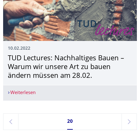
10.02.2022
TUD Lectures: Nachhaltiges Bauen –
Warum wir unsere Art zu bauen
ändern müssen am 28.02.
Weiterlesen
TUD Lectures: Nachhaltiges Bauen – Warum wir
Seite 20, aktuell ausgewählt
20
zurück
weite