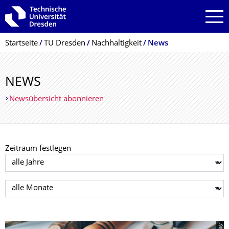
Zur Hauptnavigation springen
Zur Suche springen
Zum Inhalt springen
Breadcrumb-Menü
Startseite
TU Dresden
Nachhaltigkeit
News
NEWS
Newsübersicht abonnieren
Zeitraum festlegen
Jahr auswählen
Monat auswählen