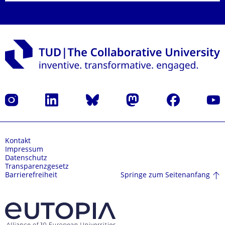
Instagram
LinkedIn
Bluesky
Mastodon
Facebook
Yout
Kontakt
Impressum
Datenschutz
Transparenzgesetz
Springe zum Seitenanfang
Barrierefreiheit