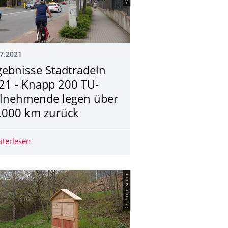
7.2021
gebnisse Stadtradeln
21 - Knapp 200 TU-
ilnehmende legen über
.000 km zurück
achhaltigkeit an der TU Dresden
iterlesen
Ergebnisse Stadtradeln 2021 - Knapp 200 TU-Teilnehme
© Ulrike Seiler