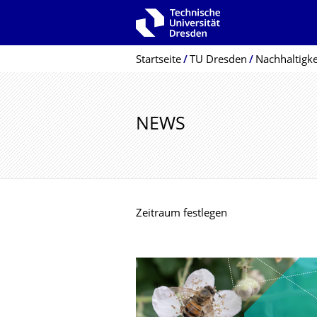
Zur Hauptnavigation springen
Zur Suche springen
Zum Inhalt springen
Breadcrumb-Menü
Startseite
TU Dresden
Nachhaltigke
NEWS
Zeitraum festlegen