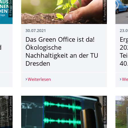
30.07.2021
23.0
Das Green Office ist da!
Er
d
Ökologische
20
Nachhaltigkeit an der TU
Te
Dresden
40
n Frage“ zum Bienen- und Insektensterben
Weiterlesen
Das Green Office ist da! Ökologische N
We
© Tamara Jakoby
© Benjamin Griebe