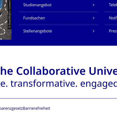
Unsere Dienste
© Smarterpix / tomert
Studienangebot
Tele
Fundsachen
Notf
Stellenangebote
Pres
parenzgesetz
Barrierefreiheit