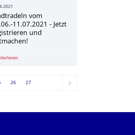
6.2021
adtradeln vom
.06.-11.07.2021 - Jetzt
gistrieren und
tmachen!
 der TU Dresden - eine Nachbetrachtung
iterlesen
Stadtradeln vom 21.06.-11.07.2021 - Jetzt registrieren
, aktuell ausgewählt
5
26
27
weiter