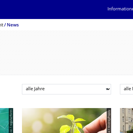
Information
it
News
Jahr auswählen
Mona
© Peggy Götze / regularform
© PantherMedia / AndreyPopov