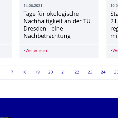
14.06.2021
10.0
Tage für ökologische
St
Nachhaltigkeit an der TU
21
Dresden - eine
re
Nachbetrachtung
mi
tnatur schärfen - Campusinventur ist bis Herbst geplant
Weiterlesen
Tage für ökologische Nachhaltigkeit an
We
6
17
18
19
20
21
22
23
Seite 24
24
2