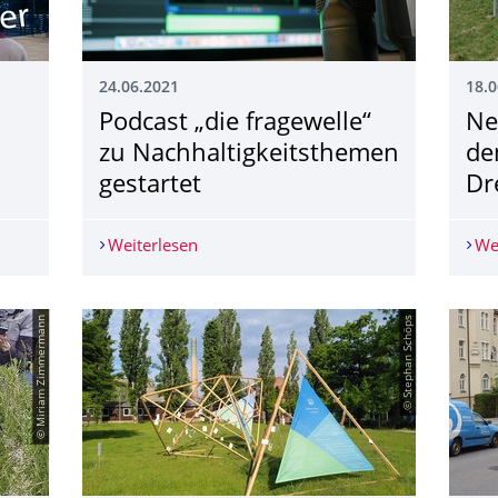
24.06.2021
18.0
Podcast „die fragewelle“
Ne
zu Nachhaltig­keitsthemen
de
gestartet
Dr
ttbewerb zu den TU Freiflächen
Weiterlesen
Podcast „die fragewelle“ zu Nachhaltig­
We
© Miriam Zimmermann
© Stephan Schöps