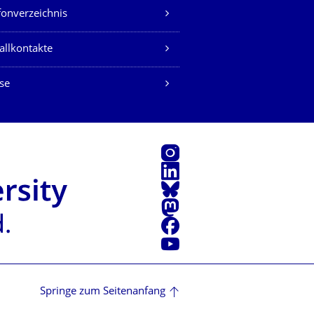
fonverzeichnis
allkontakte
se
Instagram
LinkedIn
Bluesky
Mastodon
Facebook
Youtube
Springe zum Seitenanfang