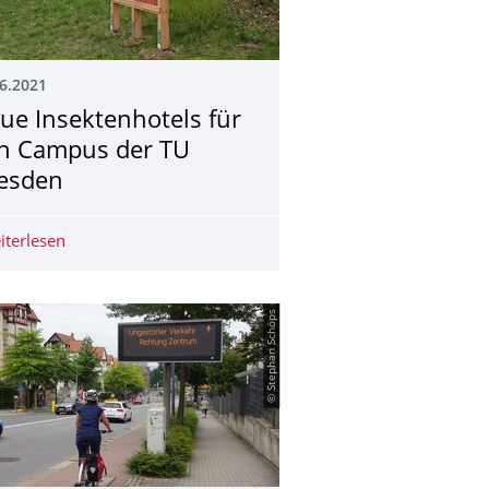
6.2021
ue Insektenhotels für
n Campus der TU
esden
keitsthemen gestartet
iterlesen
Neue Insektenhotels für den Campus der TU Dresden
© Stephan Schöps