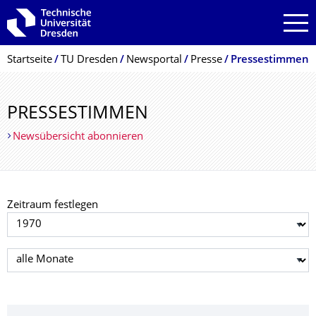
Zur Hauptnavigation springen
Zur Suche springen
Zum Inhalt springen
Breadcrumb-Menü
Startseite
TU Dresden
Newsportal
Presse
Pressestimmen
PRESSESTIMMEN
Newsübersicht abonnieren
Zeitraum festlegen
Jahr auswählen
Monat auswählen