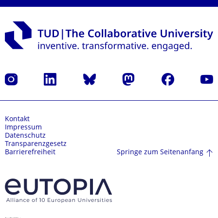
Instagram
LinkedIn
Bluesky
Mastodon
Facebook
Yout
Kontakt
Impressum
Datenschutz
Transparenzgesetz
Springe zum Seitenanfang
Barrierefreiheit