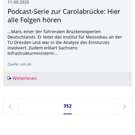
11.09.2025
Podcast-Serie zur Carolabrücke: Hier
alle Folgen hören
...Marx, einer der führenden Brückenexperten
Deutschlands. Er leitet das Institut für Massivbau an der
TU Dresden und war in die Analyse des Einsturzes
involviert. Zudem erklärt Sachsens
Infrastrukturministerin...
Quelle: ndz.de
Weiterlesen
Podcast-Serie zur Carolabrücke: Hier alle Folge
Seite 352, aktuell ausgewählt
352
zurück
weite