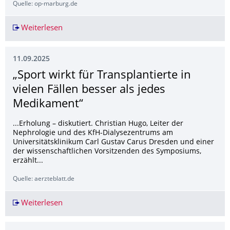
Quelle: op-marburg.de
Weiterlesen
Einsturz der Carolabrücke: Warum sie zusamme
11.09.2025
„Sport wirkt für Transplantierte in
vielen Fällen besser als jedes
Medikament“
...Erholung – diskutiert. Christian Hugo, Leiter der
Nephrologie und des KfH-Dialysezentrums am
Universitätsklinikum Carl Gustav Carus Dresden und einer
der wissenschaftlichen Vorsitzenden des Symposiums,
erzählt...
Quelle: aerzteblatt.de
Weiterlesen
„Sport wirkt für Transplantierte in vielen Fälle