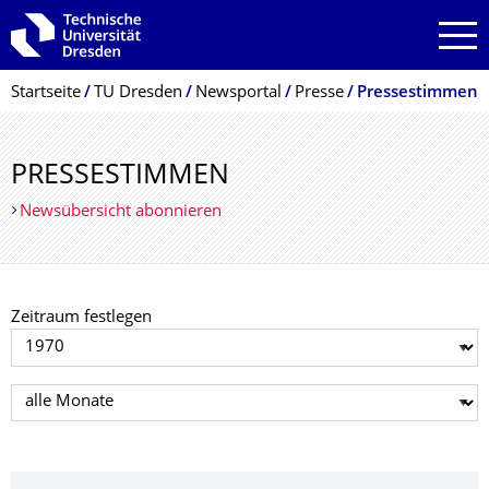
Zur Hauptnavigation springen
Zur Suche springen
Zum Inhalt springen
Breadcrumb-Menü
Startseite
TU Dresden
Newsportal
Presse
Pressestimmen
PRESSESTIMMEN
Newsübersicht abonnieren
Zeitraum festlegen
Jahr auswählen
Monat auswählen