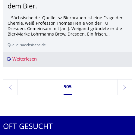
dem Bier.
...Sächsische.de. Quelle: sz Bierbrauen ist eine Frage der
Chemie, weiß Professor Thomas Henle von der TU
Dresden. Gemeinsam mit Jan J. Weigand gründete er die
Bier-Marke Lohrmanns Brew. Dresden. Ein frisch...
Quelle: saechsische.de
Weiterlesen
Besser Wissen: Dresdner Lebensmittelchemike
Seite 505, aktuell ausgewählt
505
zurück
weite
OFT GESUCHT