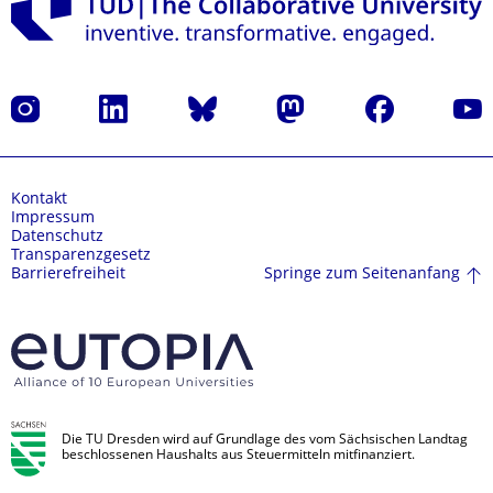
Instagram
LinkedIn
Bluesky
Mastodon
Facebook
Yout
Kontakt
Impressum
Datenschutz
Transparenzgesetz
Springe zum Seitenanfang
Barrierefreiheit
Die TU Dresden wird auf Grundlage des vom Sächsischen Landtag
beschlossenen Haushalts aus Steuermitteln mitfinanziert.