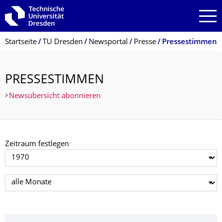
Zur Hauptnavigation springen
Zur Suche springen
Zum Inhalt springen
Breadcrumb-Menü
Startseite
TU Dresden
Newsportal
Presse
Pressestimmen
PRESSESTIMMEN
Newsübersicht abonnieren
Zeitraum festlegen
Jahr auswählen
Monat auswählen