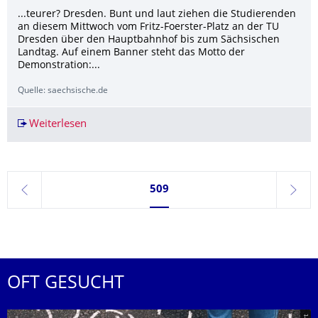
...teurer? Dresden. Bunt und laut ziehen die Studierenden
an diesem Mittwoch vom Fritz-Foerster-Platz an der TU
Dresden über den Hauptbahnhof bis zum Sächsischen
Landtag. Auf einem Banner steht das Motto der
Demonstration:...
Quelle: saechsische.de
Weiterlesen
Über 750 Studierende demonstrieren in Dresd
Seite 509, aktuell ausgewählt
509
zurück
weite
OFT GESUCHT