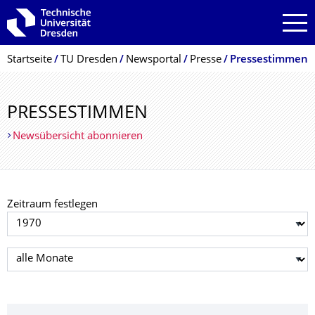
Zur Hauptnavigation springen
Zur Suche springen
Zum Inhalt springen
Breadcrumb-Menü
Startseite
TU Dresden
Newsportal
Presse
Pressestimmen
PRESSESTIMMEN
Newsübersicht abonnieren
Zeitraum festlegen
Jahr auswählen
Monat auswählen