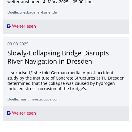
weiter ausbauen. 4. März 2025 – 05:00 Uhr...
Quelle: wiesbadener-kurier.de
Weiterlesen
Wiesbadener lassen Auto öfter stehen und geh
03.03.2025
Slowly-Collapsing Bridge Disrupts
River Navigation in Dresden
...surprised," she told German media. A post-accident
study by the Institute of Concrete Structures at TU Dresden
determined that the collapse was caused by hydrogen-
induced stress corrosion of the bridge's...
Quelle: maritime-executive.com
Weiterlesen
Slowly-Collapsing Bridge Disrupts River Naviga