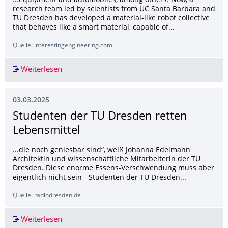
...equipment and automobiles, among others. Now, a
research team led by scientists from UC Santa Barbara and
TU Dresden has developed a material-like robot collective
that behaves like a smart material, capable of...
Quelle: interestingengineering.com
Weiterlesen
Shape-shifting robot swarm can move, stiffen, an
03.03.2025
Studenten der TU Dresden retten
Lebensmittel
...die noch geniesbar sind“, weiß Johanna Edelmann
Architektin und wissenschaftliche Mitarbeiterin der TU
Dresden. Diese enorme Essens-Verschwendung muss aber
eigentlich nicht sein - Studenten der TU Dresden...
Quelle: radiodresden.de
Weiterlesen
Studenten der TU Dresden retten Lebensmittel