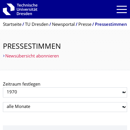
Zur Hauptnavigation springen
Zur Suche springen
Zum Inhalt springen
Breadcrumb-Menü
Startseite
TU Dresden
Newsportal
Presse
Pressestimmen
PRESSESTIMMEN
Newsübersicht abonnieren
Zeitraum festlegen
Jahr auswählen
Monat auswählen