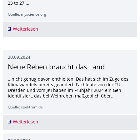
23 to 27....
Quelle: myscience.org
Weiterlesen
CT.QMAT24 puts Dresden at the Center of Qua
20.09.2024
Neue Reben braucht das Land
...nicht genug davon enthielten. Das hat sich im Zuge des
Klimawandels bereits geändert. Fachleute von der TU
Dresden und vom JKI haben im Frühjahr 2024 ein Gen
identifiziert, das bei Weinreben maßgeblich über...
Quelle: spektrum.de
Weiterlesen
Neue Reben braucht das Land