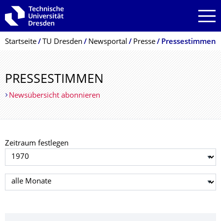
Zur Hauptnavigation springen
Zur Suche springen
Zum Inhalt springen
Breadcrumb-Menü
Startseite
TU Dresden
Newsportal
Presse
Pressestimmen
PRESSESTIMMEN
Newsübersicht abonnieren
Zeitraum festlegen
Jahr auswählen
Monat auswählen