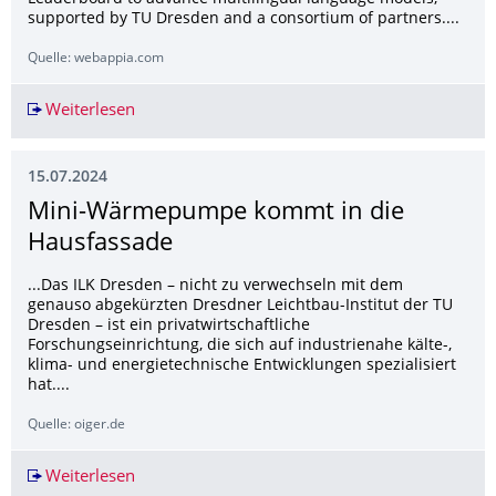
supported by TU Dresden and a consortium of partners....
Quelle: webappia.com
Weiterlesen
#OpenGPT-X Team Releases European LLM Lea
15.07.2024
Mini-Wärmepumpe kommt in die
Hausfassade
...Das ILK Dresden – nicht zu verwechseln mit dem
genauso abgekürzten Dresdner Leichtbau-Institut der TU
Dresden – ist ein privatwirtschaftliche
Forschungseinrichtung, die sich auf industrienahe kälte-,
klima- und energietechnische Entwicklungen spezialisiert
hat....
Quelle: oiger.de
Weiterlesen
Mini-Wärmepumpe kommt in die Hausfassade