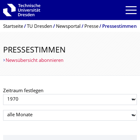
Zur Hauptnavigation springen
Zur Suche springen
Zum Inhalt springen
Breadcrumb-Menü
Startseite
TU Dresden
Newsportal
Presse
Pressestimmen
PRESSESTIMMEN
Newsübersicht abonnieren
Zeitraum festlegen
Jahr auswählen
Monat auswählen