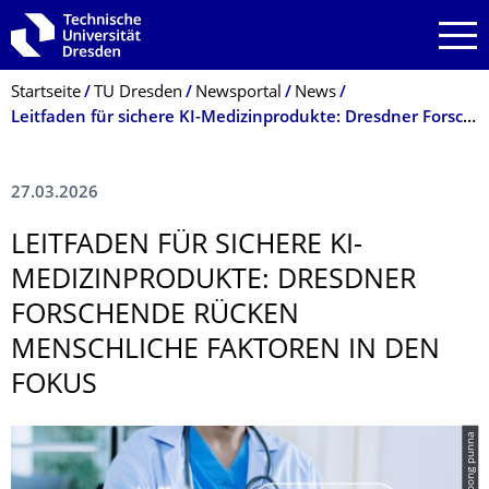
Zur Hauptnavigation springen
Zur Suche springen
Zum Inhalt springen
Breadcrumb-Menü
Startseite
TU Dresden
Newsportal
News
Leitfaden für sichere KI-Medizinprodukte: Dresdner Forschende rücken menschliche Faktoren in den Fokus
27.03.2026
LEITFADEN FÜR SICHERE KI-
MEDIZINPRODUKTE: DRESDNER
FORSCHENDE RÜCKEN
MENSCHLICHE FAKTOREN IN DEN
FOKUS