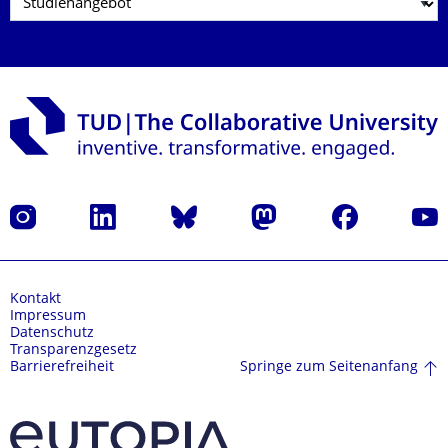
Instagram
LinkedIn
Bluesky
Mastodon
Facebook
Yout
Kontakt
Impressum
Datenschutz
Transparenzgesetz
Springe zum Seitenanfang
Barrierefreiheit