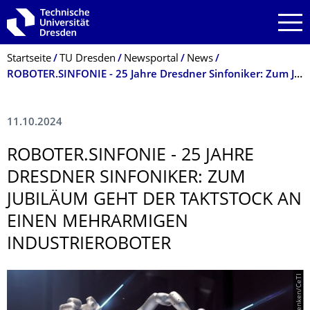
Zur Hauptnavigation springen
Zur Suche springen
Zum Inhalt springen
Breadcrumb-Menü
Startseite
TU Dresden
Newsportal
News
ROBOTER.SINFONIE - 25 Jahre Dresdner Sinfoniker: Zum Jubiläum geht der Taktstock an einen mehrarmigen Industrieroboter
11.10.2024
ROBOTER.SINFONIE - 25 JAHRE
DRESDNER SINFONIKER: ZUM
JUBILÄUM GEHT DER TAKTSTOCK AN
EINEN MEHRARMIGEN
INDUSTRIEROBO­TER