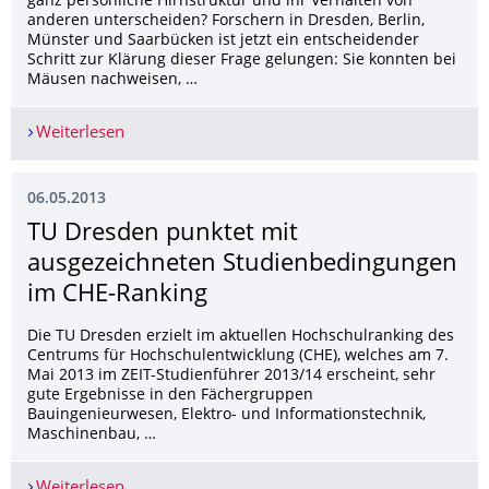
ganz persönliche Hirnstruktur und ihr Verhalten von
anderen unterscheiden? Forschern in Dresden, Berlin,
Münster und Saarbücken ist jetzt ein entscheidender
Schritt zur Klärung dieser Frage gelungen: Sie konnten bei
Mäusen nachweisen, …
Weiterlesen
Erfahrungen lassen Hirnzellen sprießen
06.05.2013
TU Dresden punktet mit
ausgezeichneten Studienbedingungen
im CHE-Ranking
Die TU Dresden erzielt im aktuellen Hochschulranking des
Centrums für Hochschulentwicklung (CHE), welches am 7.
Mai 2013 im ZEIT-Studienführer 2013/14 erscheint, sehr
gute Ergebnisse in den Fächergruppen
Bauingenieurwesen, Elektro- und Informationstechnik,
Maschinenbau, …
Weiterlesen
TU Dresden punktet mit ausgezeichneten Studi