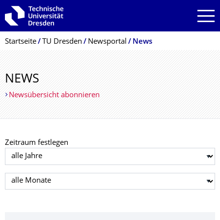
Zur Hauptnavigation springen
Zur Suche springen
Zum Inhalt springen
Breadcrumb-Menü
Startseite
TU Dresden
Newsportal
News
NEWS
Newsübersicht abonnieren
Zeitraum festlegen
Jahr auswählen
Monat auswählen