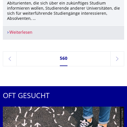
Abiturienten, die sich über ein zukünftiges Studium
informieren wollen, Studierende anderer Universitäten, die
sich für weiterführende Studiengänge interessieren,
Absolventen, …
Weiterlesen
Offene Türen an der TU Dresden
Seite 560, aktuell ausgewählt
560
zurück
weite
OFT GESUCHT
© Smarterpix / tomert