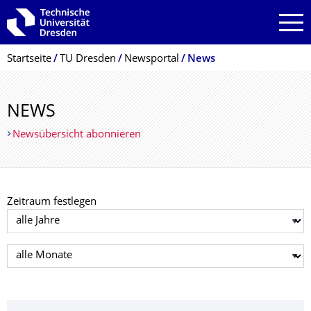
Zur Hauptnavigation springen
Zur Suche springen
Zum Inhalt springen
Breadcrumb-Menü
Startseite
TU Dresden
Newsportal
News
NEWS
Newsübersicht abonnieren
Zeitraum festlegen
Jahr auswählen
Monat auswählen