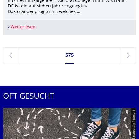
Business Intelligence – Doctoral College (IT4BI-DC). IT4BI-
DC ist ein auf sieben Jahre angelegtes
Doktorandenprogramm, welches …
Weiterlesen
Professur Datenbanken der TUD ist Partner im
Seite 575, aktuell ausgewählt
575
zurück
weite
OFT GESUCHT
© Smarterpix / tomert