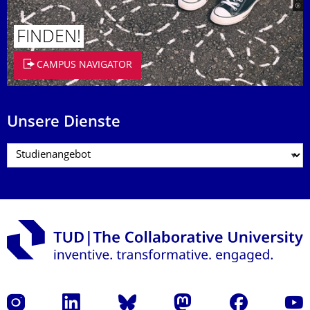
FINDEN!
CAMPUS NAVIGATOR
Unsere Dienste
Instagram
LinkedIn
Bluesky
Mastodon
Facebook
Yout