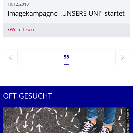
10.12.2018
Imagekampagne „UNSERE UNI" startet
Weiterlesen
Imagekampagne „UNSERE UNI" startet
Seite 58, aktuell ausgewählt
58
zurück
weite
OFT GESUCHT
© Smarterpix / tomert