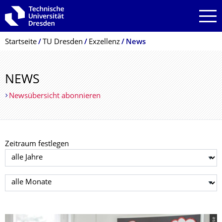
Zur Hauptnavigation springen
Zur Suche springen
Zum Inhalt springen
Breadcrumb-Menü
Startseite
TU Dresden
Exzellenz
News
NEWS
Newsübersicht abonnieren
Zeitraum festlegen
Jahr auswählen
Monat auswählen