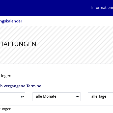
Information
ungskalender
STALTUNGEN
tlegen
ch vergangene Termine
Monat wählen
Tag wählen
 wählen