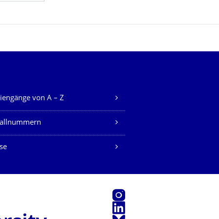
iengänge von A – Z
fallnummern
se
Instagram
LinkedIn
Bluesky