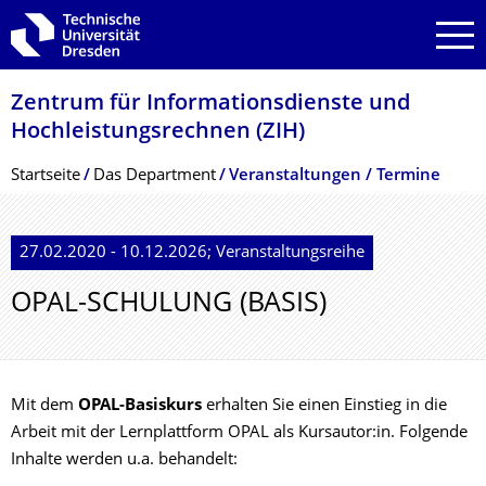
Zur Hauptnavigation springen
Zur Suche springen
Zum Inhalt springen
Zentrum für Informations­dienste und
Hochleistungs­rechnen (ZIH)
Breadcrumb-Menü
Startseite
Das Department
Veranstaltungen / Termine
27.02.2020 - 10.12.2026; Veranstaltungsreihe
OPAL-SCHULUNG (BASIS)
Mit dem
OPAL-Basiskurs
erhalten Sie einen Einstieg in die
Arbeit mit der Lernplattform OPAL als Kursautor:in. Folgende
Inhalte werden u.a. behandelt: