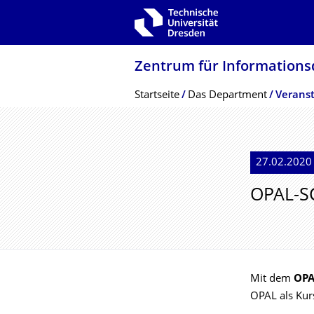
Zur Hauptnavigation springen
Zur Suche springen
Zum Inhalt springen
Zentrum für Informations­
Breadcrumb-Menü
Startseite
Das Department
Veranst
27.02.2020 
OPAL-S
Mit dem
OPA
OPAL als Kurs