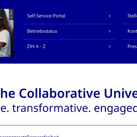
Unsere Dienste
© ZIH
Self-Service-Portal
Stel
Betriebsstatus
Kont
ZIH A - Z
Pres