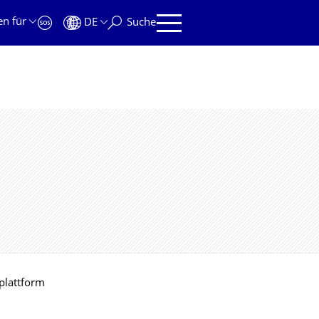
en für
DE
Suche
nplattform