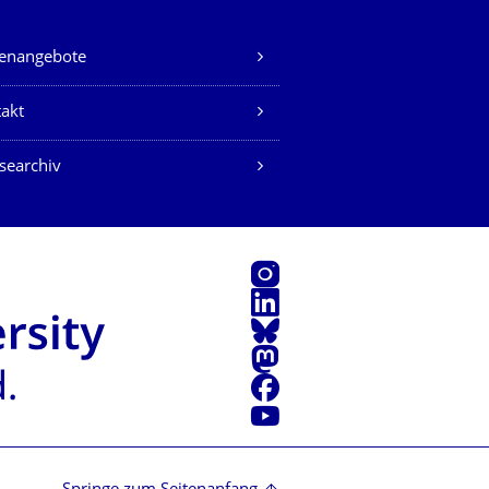
lenangebote
akt
searchiv
Instagram
LinkedIn
Bluesky
Mastodon
Facebook
Youtube